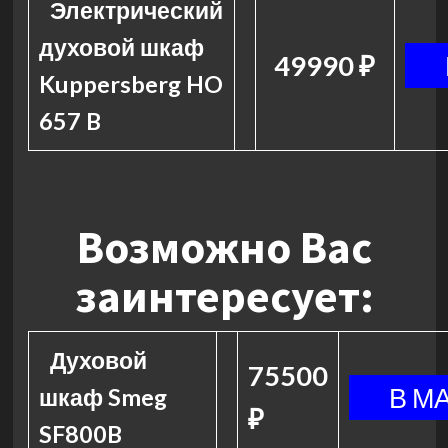
Электрический
духовой шкаф
49990 ₽
Kuppersberg HO
657 B
Возможно Вас
заинтересует:
Духовой
75500
шкаф Smeg
₽
SF800B