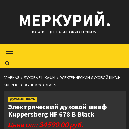
Перейти
МЕРКУРИЙ.
к
содержимому
КАТАЛОГ ЦЕН НА БЫТОВУЮ ТЕХНИКУ.
Основное
меню
ГЛАВНАЯ
ДУХОВЫЕ ШКАФЫ
ЭЛЕКТРИЧЕСКИЙ ДУХОВОЙ ШКАФ
KUPPERSBERG HF 678 B BLACK
Духовые шкафы
Электрический духовой шкаф
Kuppersberg HF 678 B Black
Цена от: 34590.00 руб.