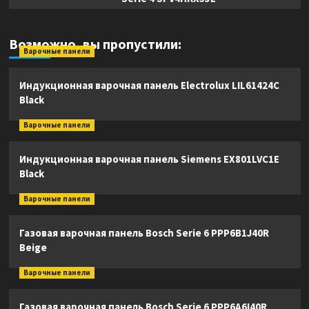
Возможно, вы пропустили:
Варочные панели
Индукционная варочная панель Electrolux LIL61424C
Black
Варочные панели
Индукционная варочная панель Siemens EX801LVC1E
Black
Варочные панели
Газовая варочная панель Bosch Serie 6 PPP6B1J40R
Beige
Варочные панели
Газовая варочная панель Bosch Serie 6 PPP6A6I40R