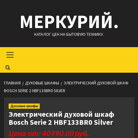
Перейти
МЕРКУРИЙ.
к
содержимому
КАТАЛОГ ЦЕН НА БЫТОВУЮ ТЕХНИКУ.
Основное
меню
ГЛАВНАЯ
ДУХОВЫЕ ШКАФЫ
ЭЛЕКТРИЧЕСКИЙ ДУХОВОЙ ШКАФ
BOSCH SERIE 2 HBF133BR0 SILVER
Духовые шкафы
Электрический духовой шкаф
Bosch Serie 2 HBF133BR0 Silver
Цена от: 40990.00 руб.