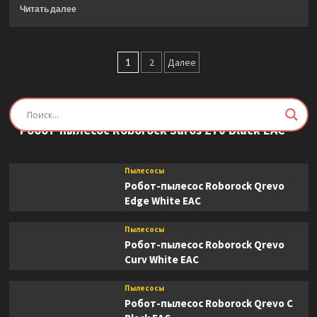
(BHR5096GL)
Прочитать
Читать далее
White
больше
о
Очиститель-
Пагинация
увлажнитель
1
2
Далее
воздуха
записей
Dyson
РН04
Пылесосы
Silver/Gold
Робот-пылесос Roborock Saros Z70 Black EAC
Пылесосы
Робот-пылесос Roborock Qrevo
Edge White EAC
Пылесосы
Робот-пылесос Roborock Qrevo
Curv White EAC
Пылесосы
Робот-пылесос Roborock Qrevo C