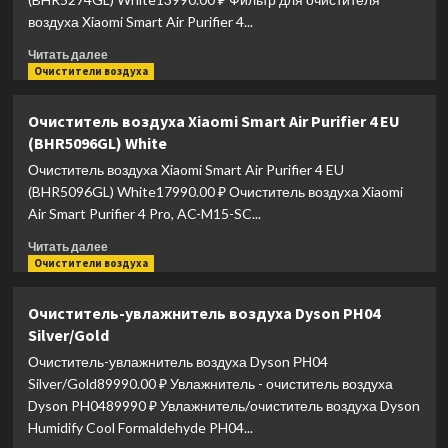
Purifier
воздуха Xiaomi Smart Air Purifier 4...
4
Pro
Прочитать
Читать далее
(BHR5056EU)
больше
Очистители воздуха
White
о
Очиститель
Очиститель воздуха Xiaomi Smart Air Purifier 4 EU
воздуха
(BHR5096GL) White
Xiaomi
Smart
Очиститель воздуха Xiaomi Smart Air Purifier 4 EU
Air
(BHR5096GL) White17990.00 ₽ Очиститель воздуха Xiaomi
Purifier
Air Smart Purifier 4 Pro, AC-M15-SC...
4
Lite
Прочитать
Читать далее
(BHR5274GL)
больше
Очистители воздуха
White
о
Очиститель
Очиститель-увлажнитель воздуха Dyson РН04
воздуха
Silver/Gold
Xiaomi
Smart
Очиститель-увлажнитель воздуха Dyson РН04
Air
Silver/Gold89990.00 ₽ Увлажнитель - очиститель воздуха
Purifier
Dyson PH0489990 ₽ Увлажнитель/очиститель воздуха Dyson
4
Humidify Cool Formaldehyde PH04...
EU