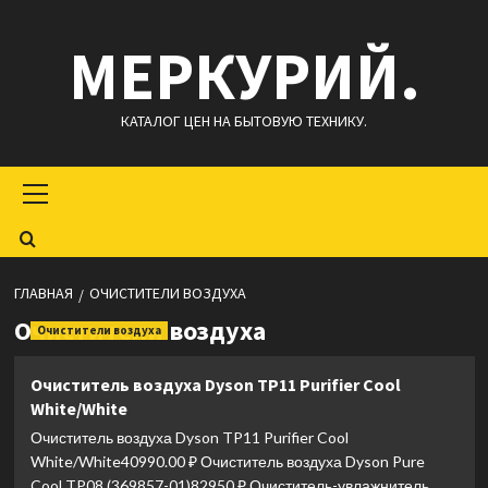
Перейти
МЕРКУРИЙ.
к
содержимому
КАТАЛОГ ЦЕН НА БЫТОВУЮ ТЕХНИКУ.
Основное
меню
ГЛАВНАЯ
ОЧИСТИТЕЛИ ВОЗДУХА
Очистители воздуха
Очистители воздуха
Очиститель воздуха Dyson TP11 Purifier Cool
White/White
Очиститель воздуха Dyson TP11 Purifier Cool
White/White40990.00 ₽ Очиститель воздуха Dyson Pure
Cool TP08 (369857-01)82950 ₽ Очиститель-увлажнитель