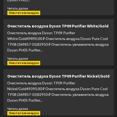
Прочитать
Читать далее
больше
Очистители воздуха
о
Очиститель
Очиститель воздуха Dyson TP09 Purifier White/Gold
воздуха
Очиститель воздуха Dyson TP09 Purifier
Dyson
TP12
White/Gold49890.00 ₽ Очиститель воздуха Dyson Pure Cool
Purifier
TP08 (369857-01)82950 ₽ Очиститель-увлажнитель воздуха
Cool
Dyson PH05 Purifier...
White/Gold
Прочитать
Читать далее
больше
Очистители воздуха
о
Очиститель
Очиститель воздуха Dyson TP09 Purifier Nickel/Gold
воздуха
Очиститель воздуха Dyson TP09 Purifier
Dyson
TP09
Nickel/Gold49390.00 ₽ Очиститель воздуха Dyson Pure Cool
Purifier
TP08 (369857-01)82950 ₽ Очиститель-увлажнитель воздуха
White/Gold
Dyson PH05 Purifier...
Прочитать
Читать далее
больше
Очистители воздуха