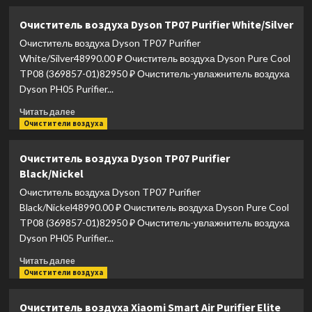
о
Очиститель
Очиститель воздуха Dyson TP07 Purifier White/Silver
воздуха
Очиститель воздуха Dyson TP07 Purifier
Dyson
TP09
White/Silver48990.00 ₽ Очиститель воздуха Dyson Pure Cool
Purifier
TP08 (369857-01)82950 ₽ Очиститель-увлажнитель воздуха
Nickel/Gold
Dyson PH05 Purifier...
Прочитать
Читать далее
больше
Очистители воздуха
о
Очиститель
Очиститель воздуха Dyson TP07 Purifier
воздуха
Black/Nickel
Dyson
TP07
Очиститель воздуха Dyson TP07 Purifier
Purifier
Black/Nickel48990.00 ₽ Очиститель воздуха Dyson Pure Cool
White/Silver
TP08 (369857-01)82950 ₽ Очиститель-увлажнитель воздуха
Dyson PH05 Purifier...
Прочитать
Читать далее
больше
Очистители воздуха
о
Очиститель
Очиститель воздуха Xiaomi Smart Air Purifier Elite
воздуха