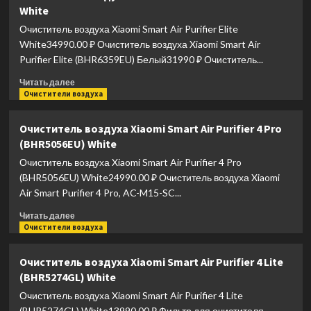
White
Dyson
TP07
Очиститель воздуха Xiaomi Smart Air Purifier Elite
Purifier
White34990.00 ₽ Очиститель воздуха Xiaomi Smart Air
Black/Nickel
Purifier Elite (BHR6359EU) Белый31990 ₽ Очиститель...
Прочитать
Читать далее
больше
Очистители воздуха
о
Очиститель
Очиститель воздуха Xiaomi Smart Air Purifier 4 Pro
воздуха
(BHR5056EU) White
Xiaomi
Smart
Очиститель воздуха Xiaomi Smart Air Purifier 4 Pro
Air
(BHR5056EU) White24990.00 ₽ Очиститель воздуха Xiaomi
Purifier
Air Smart Purifier 4 Pro, AC-M15-SC...
Elite
White
Прочитать
Читать далее
больше
Очистители воздуха
о
Очиститель
Очиститель воздуха Xiaomi Smart Air Purifier 4 Lite
воздуха
(BHR5274GL) White
Xiaomi
Smart
Очиститель воздуха Xiaomi Smart Air Purifier 4 Lite
Air
(BHR5274GL) White13990.00 ₽ Фильтр для очистителя