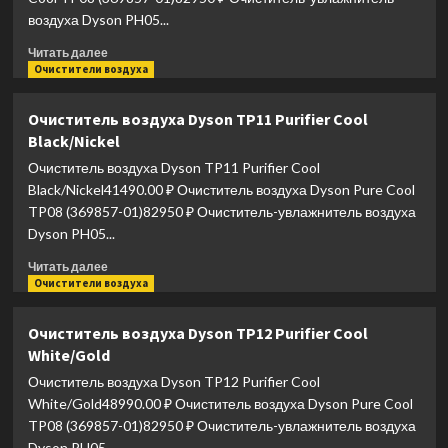
воздуха Dyson PH05...
Прочитать
Читать далее
больше
Очистители воздуха
о
Очиститель
Очиститель воздуха Dyson TP11 Purifier Cool
воздуха
Black/Nickel
Dyson
TP11
Очиститель воздуха Dyson TP11 Purifier Cool
Purifier
Black/Nickel41490.00 ₽ Очиститель воздуха Dyson Pure Cool
Cool
TP08 (369857-01)82950 ₽ Очиститель-увлажнитель воздуха
White/White
Dyson PH05...
Прочитать
Читать далее
больше
Очистители воздуха
о
Очиститель
Очиститель воздуха Dyson TP12 Purifier Cool
воздуха
White/Gold
Dyson
TP11
Очиститель воздуха Dyson TP12 Purifier Cool
Purifier
White/Gold48990.00 ₽ Очиститель воздуха Dyson Pure Cool
Cool
TP08 (369857-01)82950 ₽ Очиститель-увлажнитель воздуха
Black/Nickel
Dyson PH05...