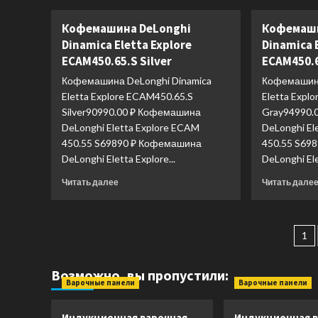
о
Кофемашина
Кофемашина DeLonghi
Кофемаши
DeLonghi
Dinamica Eletta Explore
Dinamica 
Rivelia
ECAM450.65.S Silver
ECAM450.6
Perfetto
EXAM440.35.BG
Кофемашина DeLonghi Dinamica
Кофемашина
Sand
Eletta Explore ECAM450.65.S
Eletta Expl
Beige
Silver90990.00 ₽ Кофемашина
Gray94990.
DeLonghi Eletta Explore ECAM
DeLonghi El
450.55 S69890 ₽ Кофемашина
450.55 S69
DeLonghi Eletta Explore...
DeLonghi Ele
Прочитать
Читать далее
Читать дале
больше
о
Кофемашина
Па
DeLonghi
1
Dinamica
за
Eletta
Возможно, вы пропустили:
Explore
Варочные панели
Варочные панели
ECAM450.65.S
Silver
Индукционная варочная
Индукционная в