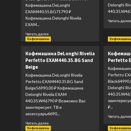
Delonghi Ri
Кофемашина DeLonghi
440.35.W46
EXAM440.55.BG71790 ₽
Кофемашина Delonghi Rivelia
Читать дале
EXAM...
Прочитать
Читать далее
больше
Кофемашины
Кофемашин
о
Кофемашина
Кофемашина DeLonghi Rivelia
Кофемаши
DeLonghi
Perfetto EXAM440.35.BG Sand
Perfetto 
Rivelia
Beige
Perfetto
Кофемашина
EXAM440.55.BG
Perfetto E
Кофемашина DeLonghi Rivelia
Sand
Black64990
Perfetto EXAM440.35.BG Sand
Beige
Delonghi Ri
Beige56990.00 ₽ Кофемашина
440.35.W46
Delonghi Rivelia EXAM
заинтересуе
440.35.W46790 ₽ Возможно Вас
₽...
заинтересует: ТВ и
аксессуары6690...
Читать дале
Прочитать
Читать далее
больше
Кофемашины
Кофемашин