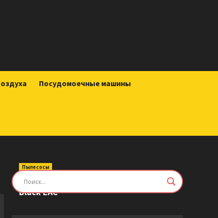
воздуха
Посудомоечные машины
Пылесосы
Робот-пылесос Roborock Saros Z70
Black EAC