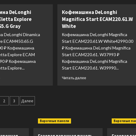
Кофемашина
Кофемашина
DeLonghi
DeLonghi
на DeLonghi
Кофемашина DeLonghi
Rivelia
Dinamica
Eletta Explore
Magnifica Start ECAM220.61.W
Perfetto
Eletta
EXAM440.35.B
Explore
5.G Gray
White
Black
ECAM450.86.T
 DeLonghi Dinamica
Кофемашина DeLonghi Magnifica
Titanium
ore ECAM450.65.G
Start ECAM220.61.W White42990.00
00 ₽ Кофемашина
₽ Кофемашина DeLonghi Magnifica
etta Explore ECAM
Start ECAM220.61. W37993 ₽
890 ₽ Кофемашина
Кофемашина DeLonghi Magnifica
tta Explore...
Start ECAM220.61. W39990...
Прочитать
Прочитать
е
Читать далее
больше
больше
о
о
Кофемашина
Кофемашина
гинация
DeLonghi
DeLonghi
2
3
Далее
Dinamica
Magnifica
писей
Eletta
Start
Explore
ECAM220.61.W
Варочные панели
Варочные па
ECAM450.65.G
White
Gray
арочная
Газовая варочная панель
Газовая ва