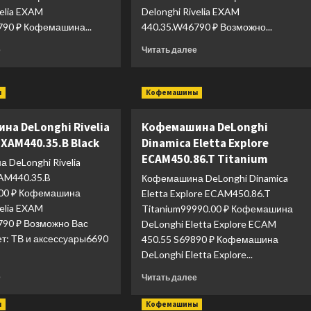
velia EXAM
Delonghi Rivelia EXAM
790 ₽ Кофемашина...
440.35.W46790 ₽ Возможно...
Прочитать
Прочитать
е
Читать далее
больше
больше
о
о
Кофемашина
Кофемашина
ы
Кофемашины
DeLonghi
DeLonghi
Rivelia
Rivelia
на DeLonghi Rivelia
Кофемашина DeLonghi
Perfetto
Perfetto
EXAM440.55.B
EXAM440.35.W
EXAM440.35.B Black
Dinamica Eletta Explore
Black
White
ECAM450.86.T Titanium
 DeLonghi Rivelia
XAM440.35.B
Кофемашина DeLonghi Dinamica
.00 ₽ Кофемашина
Eletta Explore ECAM450.86.T
velia EXAM
Titanium99990.00 ₽ Кофемашина
790 ₽ Возможно Вас
DeLonghi Eletta Explore ECAM
т: ТВ и аксессуары6690
450.55 S69890 ₽ Кофемашина
DeLonghi Eletta Explore...
Прочитать
Прочитать
е
Читать далее
больше
больше
о
о
ы
Кофемашины