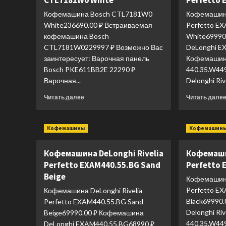
CTL7181W0 White
Perfetto 
Кофемашина Bosch CTL7181W0
Кофемашина
White236690.00 ₽ Встраиваемая
Perfetto E
кофемашина Bosch
White69990
CTL7181W0229997 ₽ Возможно Вас
DeLonghi E
заинтересует: Варочная панель
Кофемашина
Bosch PKE611BB2E 22290 ₽
440.35.W44
Варочная...
Delonghi Rive
Прочитать
Читать далее
Читать дале
больше
о
Кофемашина
Кофемашины
Кофемашин
Bosch
CTL7181W0
Кофемашина DeLonghi Rivelia
Кофемаши
White
Perfetto EXAM440.55.BG Sand
Perfetto 
Beige
Кофемашина
Perfetto E
Кофемашина DeLonghi Rivelia
Black69990
Perfetto EXAM440.55.BG Sand
Delonghi Ri
Beige69990.00 ₽ Кофемашина
440.35.W44
DeLonghi EXAM440.55.BG68990 ₽