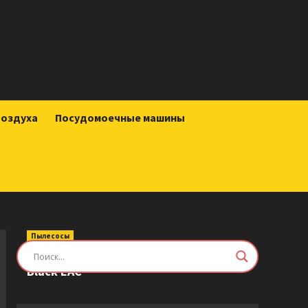
воздуха
Посудомоечные машины
Пылесосы
Робот-пылесос Roborock Saros Z70
Black EAC