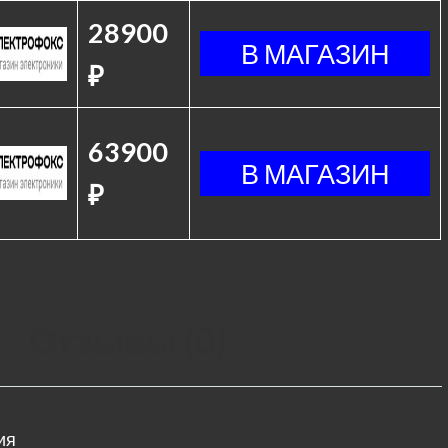
28900
₽
63900
₽
Отзывы (0)
ия