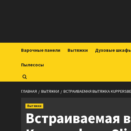
Перейти
к
содержимому
Варочные панели
Вытяжки
Духовые шкаф
Пылесосы
ГЛАВНАЯ
ВЫТЯЖКИ
ВСТРАИВАЕМАЯ ВЫТЯЖКА KUPPERSBER
Вытяжки
Встраиваемая 