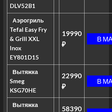
DLV52B1
Аэрогриль
Tefal Easy Fry
19990
& Grill XXL
₽
Inox
EY801D15
Вытяжка
22990
Smeg
₽
KSG70HE
Вытяжка
58390