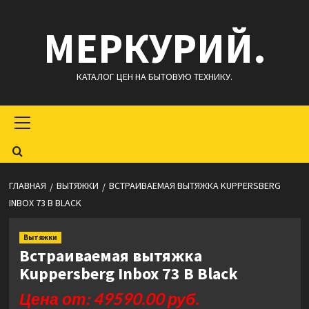
Перейти
МЕРКУРИЙ.
к
содержимому
КАТАЛОГ ЦЕН НА БЫТОВУЮ ТЕХНИКУ.
Основное
меню
ГЛАВНАЯ
ВЫТЯЖКИ
ВСТРАИВАЕМАЯ ВЫТЯЖКА KUPPERSBERG
INBOX 73 B BLACK
Вытяжки
Встраиваемая вытяжка
Kuppersberg Inbox 73 B Black
Цена от: 49590.00 руб.