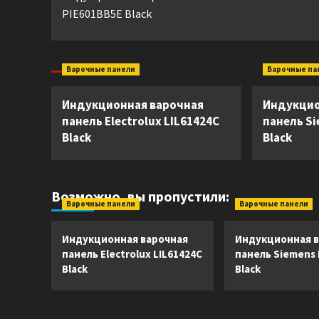
записи
PIE601BB5E Black
Варочные панели
Варочные па
Индукционная варочная
Индукцио
панель Electrolux LIL61424C
панель S
Black
Black
Возможно, вы пропустили:
Варочные панели
Варочные панели
Индукционная варочная
Индукционная в
панель Electrolux LIL61424C
панель Siemens
Black
Black