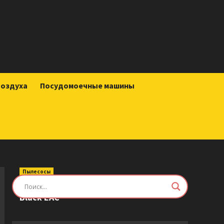
воздуха
Посудомоечные машины
Пылесосы
Робот-пылесос Roborock Saros Z70
Black EAC