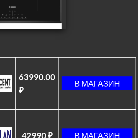
63990.00
₽
42990 ₽