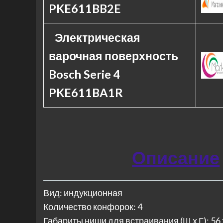
PKE611BB2E
Электрическая
варочная поверхность
Bosch Serie 4
PKE611BA1R
Описание
Вид: индукционная
Количество конфорок: 4
Габариты ниши для встраивания (Ш х Г): 56 