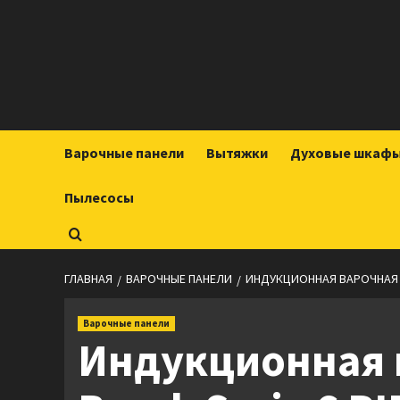
Перейти
к
содержимому
Варочные панели
Вытяжки
Духовые шкаф
Пылесосы
ГЛАВНАЯ
ВАРОЧНЫЕ ПАНЕЛИ
ИНДУКЦИОННАЯ ВАРОЧНАЯ ПА
Варочные панели
Индукционная 