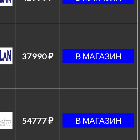
37990 ₽
54777 ₽