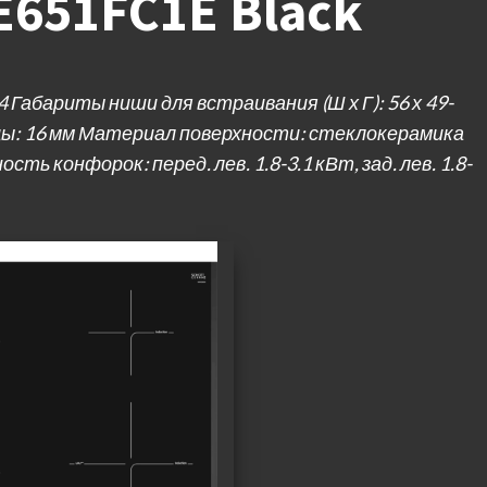
IE651FC1E Black
 Габариты ниши для встраивания (Ш х Г): 56 х 49-
ы: 16 мм Материал поверхности: стеклокерамика
 конфорок: перед. лев. 1.8-3.1 кВт, зад. лев. 1.8-