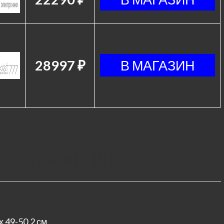
28997 ₽
Отзывы (0)
х 49-50.2 см