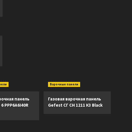
нели
Варочные панели
рочная панель
Газовая варочная панель
e 6 PPP6A6I40R
Gefest СГ СН 1211 К3 Black