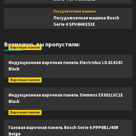
Посудомоечные машины
Посудомоечная машина Bosch
Serie 4 SPV4HKX53E
Возможно, вы пропустили:
Варочные панели
Индукционная варочная панель Electrolux LIL61424C
Black
Варочные панели
Индукционная варочная панель Siemens EX801LVC1E
Black
Варочные панели
Газовая варочная панель Bosch Serie 6 PPP6B1J40R
Beige