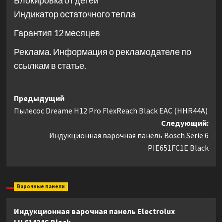
Блокировка от детей
Индикатор остаточного тепла
Гарантия 12 месяцев
Реклама. Информация о рекламодателе по
ссылкам в статье.
Навигация
Предыдущий
Пылесос Dreame H12 Pro FlexReach Black EAC (HHR44A)
записи
Следующий:
Индукционная варочная панель Bosch Serie 6
PIE651FC1E Black
Варочные панели
Индукционная варочная панель Electrolux