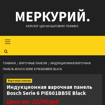
Перейти
МЕРКУРИЙ.
к
содержимому
КАТАЛОГ ЦЕН НА БЫТОВУЮ ТЕХНИКУ.
Основное
меню
ГЛАВНАЯ
ВАРОЧНЫЕ ПАНЕЛИ
ИНДУКЦИОННАЯ ВАРОЧНАЯ
ПАНЕЛЬ BOSCH SERIE 6 PIE601BB5E BLACK
Варочные панели
Индукционная варочная панель
Bosch Serie 6 PIE601BB5E Black
Цена от: 22290 руб.