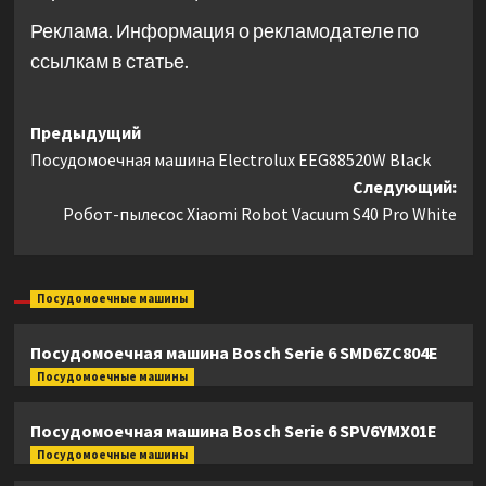
Реклама. Информация о рекламодателе по
ссылкам в статье.
Навигация
Предыдущий
Посудомоечная машина Electrolux EEG88520W Black
записи
Следующий:
Робот-пылесос Xiaomi Robot Vacuum S40 Pro White
Посудомоечные машины
Посудомоечная машина Bosch Serie 6 SMD6ZC804E
Посудомоечные машины
Посудомоечная машина Bosch Serie 6 SPV6YMX01E
Посудомоечные машины