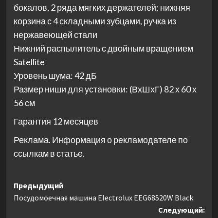
бокалов, 2 ряда мягких держателей; нижняя
корзина с 4 складными зубцами, ручка из
нержавеющей стали
Нижний распылитель с двойным вращением
Satellite
Уровень шума: 42 дБ
Размер ниши для установки: (ВхШхГ) 82 х 60 х
56 см
Гарантия 12 месяцев
Реклама. Информация о рекламодателе по
ссылкам в статье.
Навигация
Предыдущий
Посудомоечная машина Electrolux EEG68520W Black
записи
Следующий: