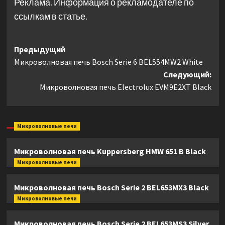
Реклама. Информация о рекламодателе по
ссылкам в статье.
Навигация
Предыдущий
Микроволновая печь Bosch Serie 6 BEL554MW2 White
записи
Следующий:
Микроволновая печь Electrolux EVM9E2XT Black
Микроволновые печи
Микроволновая печь Kuppersberg HMW 651 B Black
Микроволновые печи
Микроволновая печь Bosch Serie 2 BEL653MX3 Black
Микроволновые печи
Микроволновая печь Bosch Serie 2 BEL653MS3 Silver