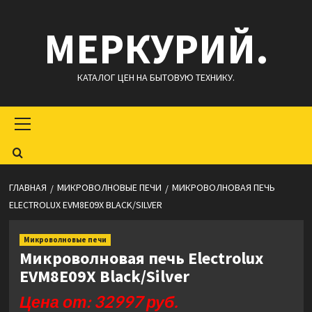
Перейти
МЕРКУРИЙ.
к
содержимому
КАТАЛОГ ЦЕН НА БЫТОВУЮ ТЕХНИКУ.
Основное
меню
ГЛАВНАЯ
МИКРОВОЛНОВЫЕ ПЕЧИ
МИКРОВОЛНОВАЯ ПЕЧЬ
ELECTROLUX EVM8E09X BLACK/SILVER
Микроволновые печи
Микроволновая печь Electrolux
EVM8E09X Black/Silver
Цена от: 32997 руб.