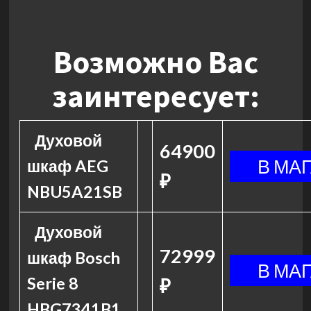
Возможно Вас
заинтересует:
Духовой
64900
шкаф AEG
₽
NBU5A21SB
Духовой
72999
шкаф Bosch
Serie 8
₽
HBG7341B1