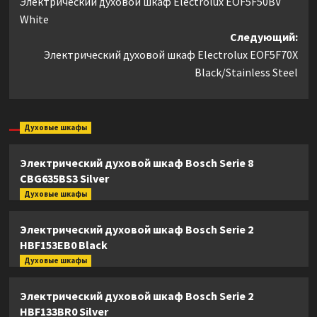
Электрический духовой шкаф Electrolux EOF5F50BV
записи
White
Следующий:
Электрический духовой шкаф Electrolux EOF5F70X
Black/Stainless Steel
Духовые шкафы
Электрический духовой шкаф Bosch Serie 8
CBG635BS3 Silver
Духовые шкафы
Электрический духовой шкаф Bosch Serie 2
HBF153EB0 Black
Духовые шкафы
Электрический духовой шкаф Bosch Serie 2
HBF133BR0 Silver