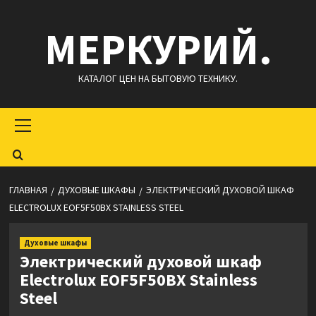
Перейти
МЕРКУРИЙ.
к
содержимому
КАТАЛОГ ЦЕН НА БЫТОВУЮ ТЕХНИКУ.
Основное
меню
ГЛАВНАЯ
ДУХОВЫЕ ШКАФЫ
ЭЛЕКТРИЧЕСКИЙ ДУХОВОЙ ШКАФ
ELECTROLUX EOF5F50BX STAINLESS STEEL
Духовые шкафы
Электрический духовой шкаф
Electrolux EOF5F50BX Stainless
Steel