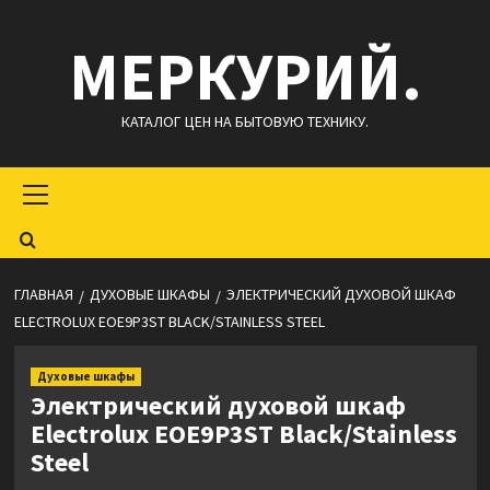
Перейти
МЕРКУРИЙ.
к
содержимому
КАТАЛОГ ЦЕН НА БЫТОВУЮ ТЕХНИКУ.
Основное
меню
ГЛАВНАЯ
ДУХОВЫЕ ШКАФЫ
ЭЛЕКТРИЧЕСКИЙ ДУХОВОЙ ШКАФ
ELECTROLUX EOE9P3ST BLACK/STAINLESS STEEL
Духовые шкафы
Электрический духовой шкаф
Electrolux EOE9P3ST Black/Stainless
Steel