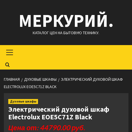
Перейти
МЕРКУРИЙ.
к
содержимому
КАТАЛОГ ЦЕН НА БЫТОВУЮ ТЕХНИКУ.
Основное
меню
ГЛАВНАЯ
ДУХОВЫЕ ШКАФЫ
ЭЛЕКТРИЧЕСКИЙ ДУХОВОЙ ШКАФ
ELECTROLUX EOE5C71Z BLACK
Духовые шкафы
Электрический духовой шкаф
Electrolux EOE5C71Z Black
Цена от: 44790.00 руб.