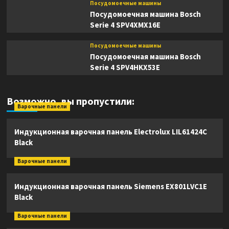
Посудомоечные машины
Посудомоечная машина Bosch
Serie 4 SPV4XMX16E
Посудомоечные машины
Посудомоечная машина Bosch
Serie 4 SPV4HKX53E
Возможно, вы пропустили:
Варочные панели
Индукционная варочная панель Electrolux LIL61424C
Black
Варочные панели
Индукционная варочная панель Siemens EX801LVC1E
Black
Варочные панели