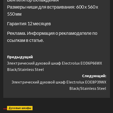
Размеры ниши для встраивания: 600 х 560 х
550 мм
Гарантия 12 месяцев
Реклама. Информация о рекламодателе по
ссылкам в статье.
Навигация
Предыдущий
Электрический духовой шкаф Electrolux EOD6P66WX
записи
Black/Stainless Steel
Следующий:
Электрический духовой шкаф Electrolux EOE8P39WX
Black/Stainless Steel
Духовые шкафы