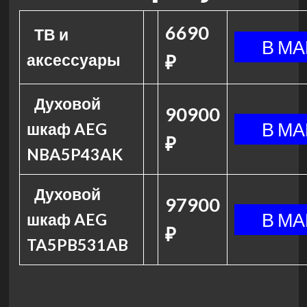
6690
ТВ и
аксессуары
₽
Духовой
90900
шкаф AEG
₽
NBA5P43AK
Духовой
97900
шкаф AEG
₽
TA5PB531AB