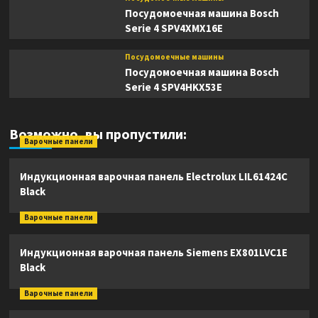
Посудомоечная машина Bosch
Serie 4 SPV4XMX16E
Посудомоечные машины
Посудомоечная машина Bosch
Serie 4 SPV4HKX53E
Возможно, вы пропустили:
Варочные панели
Индукционная варочная панель Electrolux LIL61424C
Black
Варочные панели
Индукционная варочная панель Siemens EX801LVC1E
Black
Варочные панели