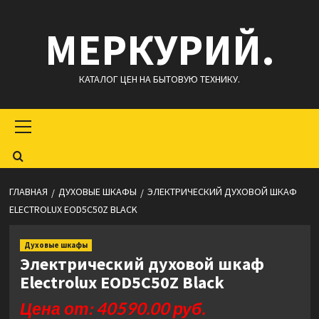
Перейти
МЕРКУРИЙ.
к
содержимому
КАТАЛОГ ЦЕН НА БЫТОВУЮ ТЕХНИКУ.
Основное
меню
ГЛАВНАЯ
ДУХОВЫЕ ШКАФЫ
ЭЛЕКТРИЧЕСКИЙ ДУХОВОЙ ШКАФ
ELECTROLUX EOD5C50Z BLACK
Духовые шкафы
Электрический духовой шкаф
Electrolux EOD5C50Z Black
Цена от: 40590.00 руб.