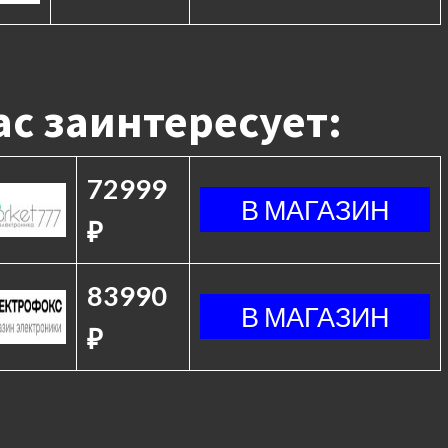
с заинтересует:
72999
₽
83990
₽