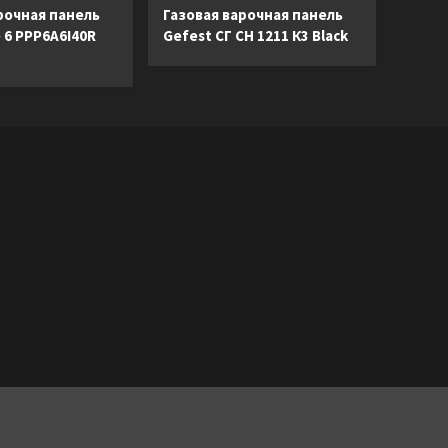
рочная панель
Газовая варочная панель
e 6 PPP6A6I40R
Gefest СГ СН 1211 К3 Black