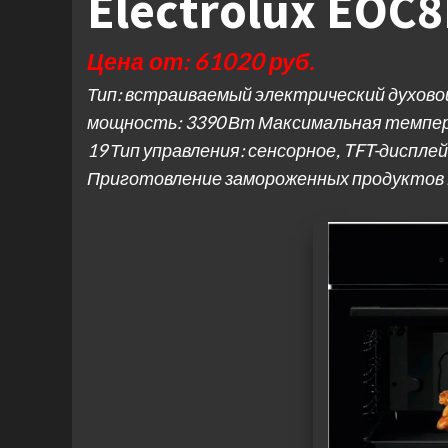
Electrolux EOC
Цена от: 61020 руб.
Тип: встраиваемый электрический духово
мощность: 3390 Вт Максимальная темпер
19 Тип управления: сенсорное, TFT-диспл
Приготовление замороженных продуктов