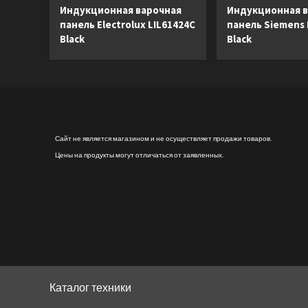
Индукционная варочная
Индукционная в
панель Electrolux LIL61424C
панель Siemens
Black
Black
Сайт не является магазином и не осуществляет продажи товаров.
Цены на продукты могут отличаться от заявленных.
Каталог техники