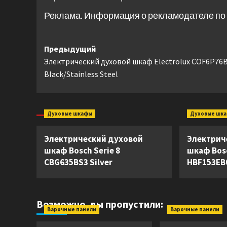
Реклама. Информация о рекламодателе по 
Навигация
Предыдущий
Электрический духовой шкаф Electrolux COF6P76
записи
Black/Stainless Steel
Духовые шкафы
Духовые шк
Электрический духовой
Электрич
шкаф Bosch Serie 8
шкаф Bosc
CBG635BS3 Silver
HBF153EB0
Возможно, вы пропустили:
Варочные панели
Варочные панели