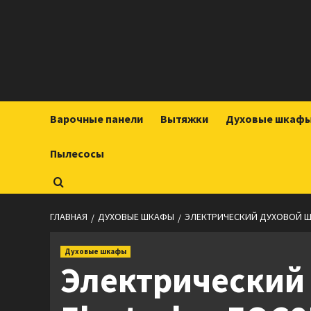
Перейти
к
содержимому
Варочные панели
Вытяжки
Духовые шкаф
Пылесосы
ГЛАВНАЯ
ДУХОВЫЕ ШКАФЫ
ЭЛЕКТРИЧЕСКИЙ ДУХОВОЙ Ш
Духовые шкафы
Электрический