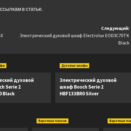
ссылкам в статье.
Следующий:
BX
Электрический духовой шкаф Electrolux EOD3C70TK
Black
афы
Духовые шкафы
еский духовой
Электрический духовой
h Serie 2
шкаф Bosch Serie 2
 Black
HBF133BR0 Silver
Варочные панели
Варочные па