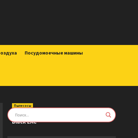
воздуха
Посудомоечные машины
Пылесосы
Робот-пылесос Roborock Saros Z70
Black EAC