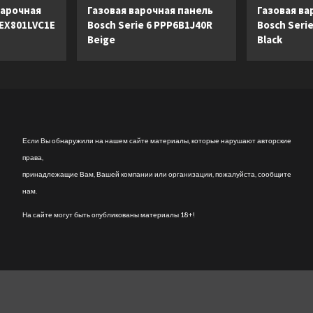
арочная
Газовая варочная панель
Газовая ва
 EX801LVC1E
Bosch Serie 6 PPP6B1J40R
Bosch Seri
Beige
Black
Если Вы обнаружили на нашем сайте материалы, которые нарушают авторские
права,
принадлежащие Вам, Вашей компании или организации, пожалуйста, сообщите
нам.
На сайте могут быть опубликованы материалы 18+!