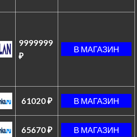
9999999
₽
61020 ₽
65670 ₽