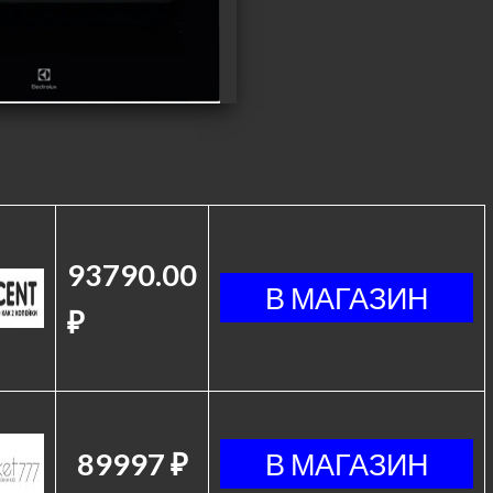
93790.00
₽
89997 ₽