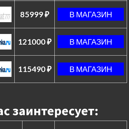
85999 ₽
121000 ₽
115490 ₽
с заинтересует: