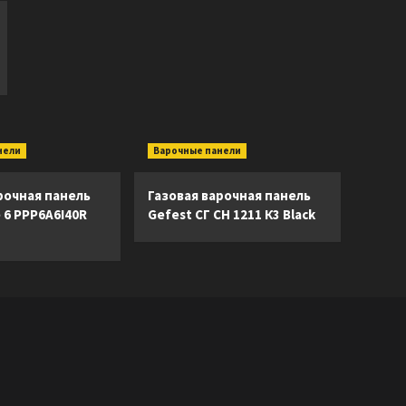
нели
Варочные панели
рочная панель
Газовая варочная панель
e 6 PPP6A6I40R
Gefest СГ СН 1211 К3 Black