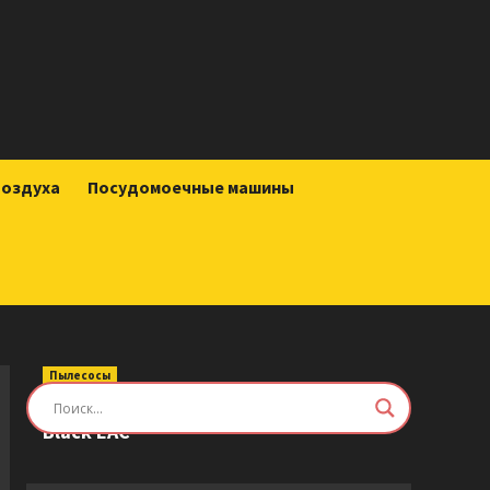
воздуха
Посудомоечные машины
Пылесосы
Робот-пылесос Roborock Saros Z70
Black EAC