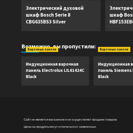
Электрический духовой
Электрич
шкаф Bosch Serie 8
шкаф Bosc
CBG635BS3 Silver
HBF153EB0
Возможно, вы пропустили:
Варочные панели
Варочные панели
Индукционная варочная
Индукционная в
панель Electrolux LIL61424C
панель Siemens
Black
Black
Сайт не является магазином и не осуществляет продажи товаров.
Цены на продукты могут отличаться от заявленных.