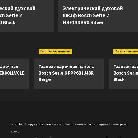
еский духовой
Электрический духовой
h Serie 2
шкаф Bosch Serie 2
 Black
HBF133BR0 Silver
Варочные панели
Варочные па
арочная
Газовая варочная панель
Газовая ва
 EX801LVC1E
Bosch Serie 6 PPP6B1J40R
Bosch Seri
Beige
Black
Если Вы обнаружили на нашем сайте материалы, которые нарушают авторские
права,