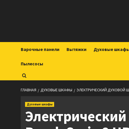
Перейти
к
содержимому
Варочные панели
Вытяжки
Духовые шкаф
Пылесосы
ГЛАВНАЯ
ДУХОВЫЕ ШКАФЫ
ЭЛЕКТРИЧЕСКИЙ ДУХОВОЙ ШК
Духовые шкафы
Электрический