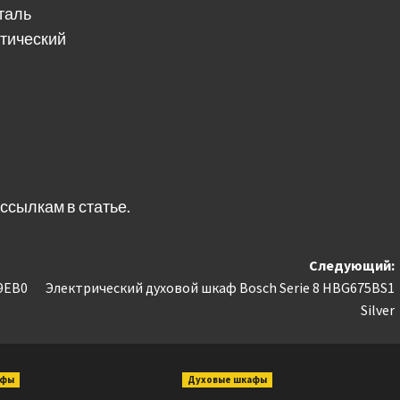
таль
итический
ссылкам в статье.
Следующий:
9EB0
Электрический духовой шкаф Bosch Serie 8 HBG675BS1
Silver
афы
Духовые шкафы