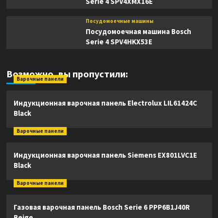
Serie 4 SPV4XMX16E
Посудомоечные машины
Посудомоечная машина Bosch
Serie 4 SPV4HKX53E
Возможно, вы пропустили:
Варочные панели
Индукционная варочная панель Electrolux LIL61424C
Black
Варочные панели
Индукционная варочная панель Siemens EX801LVC1E
Black
Варочные панели
Газовая варочная панель Bosch Serie 6 PPP6B1J40R
Beige