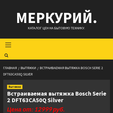
Перейти
МЕРКУРИЙ.
к
содержимому
КАТАЛОГ ЦЕН НА БЫТОВУЮ ТЕХНИКУ.
Основное
меню
ГЛАВНАЯ
ВЫТЯЖКИ
ВСТРАИВАЕМАЯ ВЫТЯЖКА BOSCH SERIE 2
DFT63CA50Q SILVER
Вытяжки
Встраиваемая вытяжка Bosch Serie
2 DFT63CA50Q Silver
Цена от: 12999 руб.