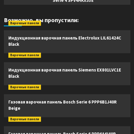
Serie 4 SPV4HKX53E
Возможно, вы пропустили:
Варочные панели
Индукционная варочная панель Electrolux LIL61424C
Black
Варочные панели
Индукционная варочная панель Siemens EX801LVC1E
Black
Варочные панели
Газовая варочная панель Bosch Serie 6 PPP6B1J40R
Beige
Варочные панели
Газовая варочная панель Bosch Serie 6 PPP6A6I40R