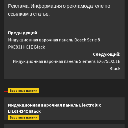
Реклама. Информация о рекламодателе по
ссылкам в статье.
Навигация
Предыдущий
Индукционная варочная панель Bosch Serie 8
записи
PXE831HC1E Black
Следующий:
Индукционная варочная панель Siemens EX675LXC1E
Black
Варочные панели
Индукционная варочная панель Electrolux
LIL61424C Black
Варочные панели