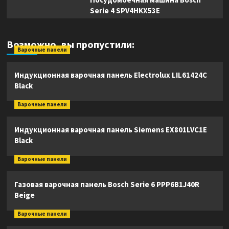
Serie 4 SPV4HKX53E
Возможно, вы пропустили:
Варочные панели
Индукционная варочная панель Electrolux LIL61424C
Black
Варочные панели
Индукционная варочная панель Siemens EX801LVC1E
Black
Варочные панели
Газовая варочная панель Bosch Serie 6 PPP6B1J40R
Beige
Варочные панели