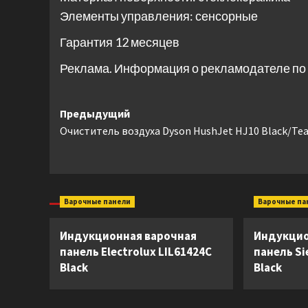
Элементы управления: сенсорные
Гарантия 12 месяцев
Реклама. Информация о рекламодателе по 
Навигация
Предыдущий
Очиститель воздуха Dyson HushJet HJ10 Black/Tea
записи
Варочные панели
Варочные па
Индукционная варочная
Индукцио
панель Electrolux LIL61424C
панель S
Black
Black