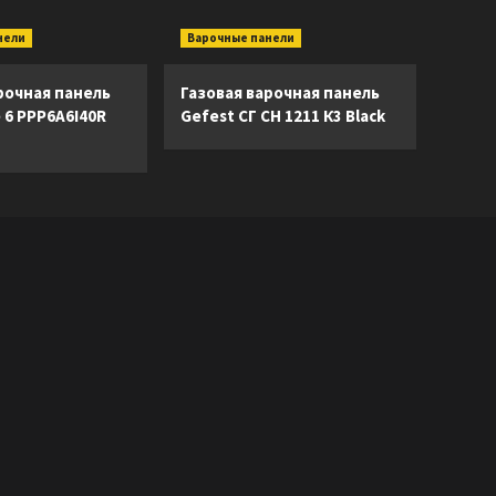
нели
Варочные панели
рочная панель
Газовая варочная панель
e 6 PPP6A6I40R
Gefest СГ СН 1211 К3 Black