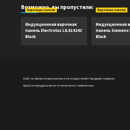
Возможно, вы пропустили:
Варочные панели
Варочные панели
Индукционная варочная
Индукционная в
панель Electrolux LIL61424C
панель Siemens
Black
Black
Сайт не является магазином и не осуществляет продажи товаров.
Цены на продукты могут отличаться от заявленных.