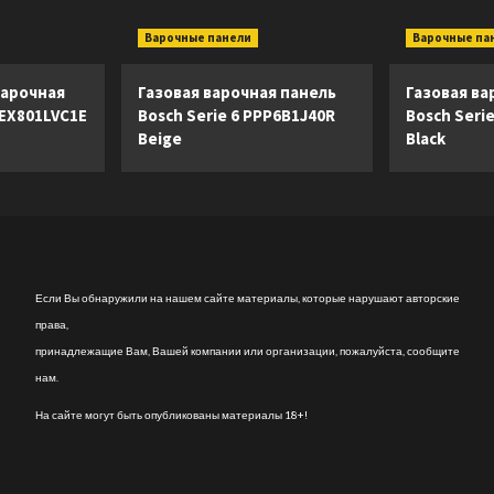
Варочные панели
Варочные па
арочная
Газовая варочная панель
Газовая ва
 EX801LVC1E
Bosch Serie 6 PPP6B1J40R
Bosch Seri
Beige
Black
Если Вы обнаружили на нашем сайте материалы, которые нарушают авторские
права,
принадлежащие Вам, Вашей компании или организации, пожалуйста, сообщите
нам.
На сайте могут быть опубликованы материалы 18+!