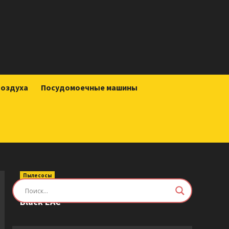
воздуха
Посудомоечные машины
Пылесосы
Робот-пылесос Roborock Saros Z70
Black EAC