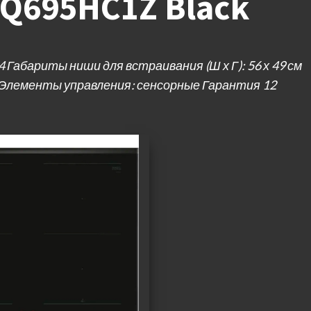
VQ695HC1Z Black
 Габариты ниши для встраивания (Ш х Г): 56 х 49 см
Элементы управления: сенсорные Гарантия 12