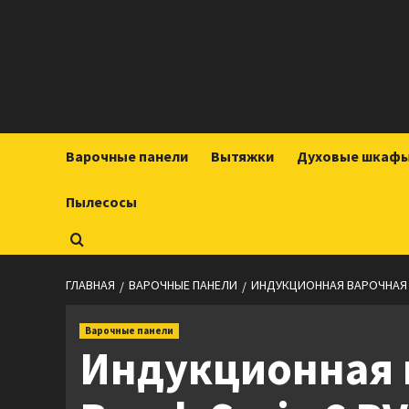
Перейти
к
содержимому
Варочные панели
Вытяжки
Духовые шкаф
Пылесосы
ГЛАВНАЯ
ВАРОЧНЫЕ ПАНЕЛИ
ИНДУКЦИОННАЯ ВАРОЧНАЯ П
Варочные панели
Индукционная 