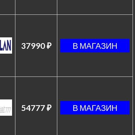
37990 ₽
54777 ₽