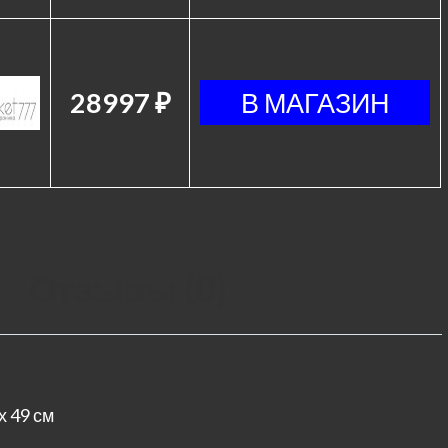
28997 ₽
Отзывы (0)
х 49 см