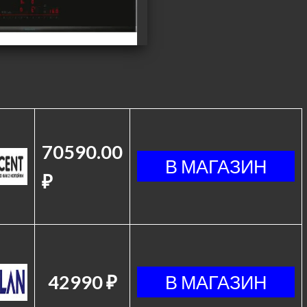
70590.00
₽
42990 ₽