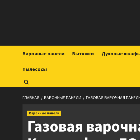
Перейти
к
содержимому
Варочные панели
Вытяжки
Духовые шкаф
Пылесосы
ГЛАВНАЯ
ВАРОЧНЫЕ ПАНЕЛИ
ГАЗОВАЯ ВАРОЧНАЯ ПАНЕЛЬ
Варочные панели
Газовая варочн