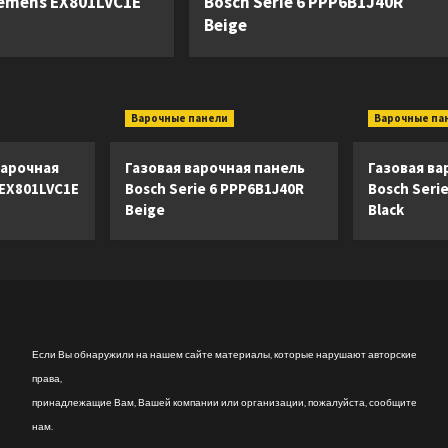
iemens EX801LVC1E
Bosch Serie 6 PPP6B1J40R
Beige
Варочные панели
Варочные па
арочная
Газовая варочная панель
Газовая ва
 EX801LVC1E
Bosch Serie 6 PPP6B1J40R
Bosch Seri
Beige
Black
Если Вы обнаружили на нашем сайте материалы, которые нарушают авторские
права,
принадлежащие Вам, Вашей компании или организации, пожалуйста, сообщите
нам.