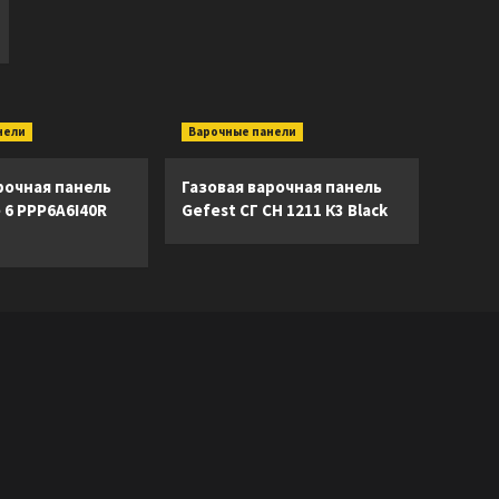
нели
Варочные панели
рочная панель
Газовая варочная панель
e 6 PPP6A6I40R
Gefest СГ СН 1211 К3 Black