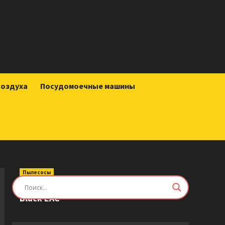
воздуха
Посудомоечные машины
Пылесосы
Робот-пылесос Roborock Saros Z70
Black EAC