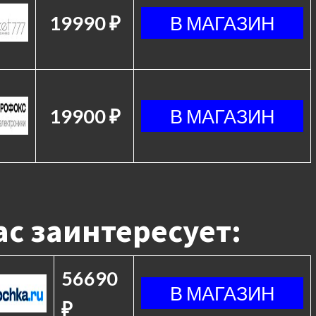
19990 ₽
19900 ₽
с заинтересует:
56690
₽