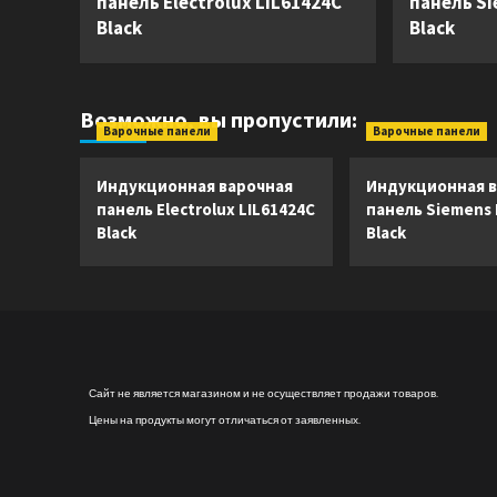
панель Electrolux LIL61424C
панель S
Black
Black
Возможно, вы пропустили:
Варочные панели
Варочные панели
Индукционная варочная
Индукционная в
панель Electrolux LIL61424C
панель Siemens
Black
Black
Сайт не является магазином и не осуществляет продажи товаров.
Цены на продукты могут отличаться от заявленных.