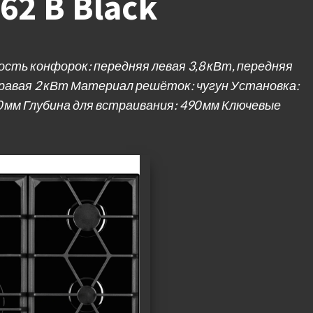
62 B Black
ость конфорок: передняя левая 3,8 кВт, передняя
 правая 2 кВт Материал решёток: чугун Установка:
 мм Глубина для встраивания: 490 мм Ключевые