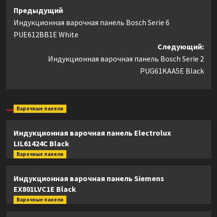
Навигация
Предыдущий
Индукционная варочная панель Bosch Serie 6
записи
PUE612BB1E White
Следующий:
Индукционная варочная панель Bosch Serie 2
PUG61KAA5E Black
Варочные панели
Индукционная варочная панель Electrolux
LIL61424C Black
Варочные панели
Индукционная варочная панель Siemens
EX801LVC1E Black
Варочные панели