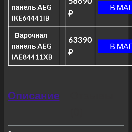
56690
панель AEG
₽
IKE64441IB
Варочная
63390
панель AEG
₽
IAE84411XB
Описание
Отзывы
(0)