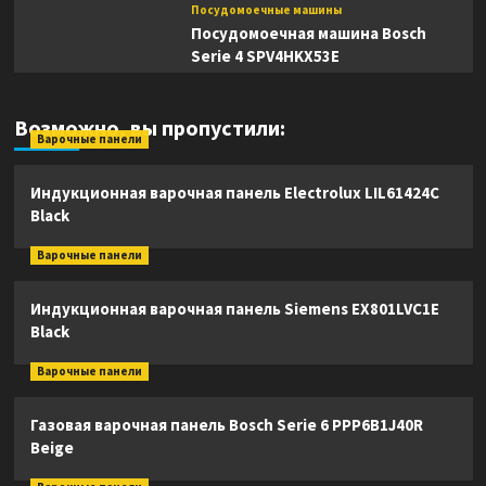
Посудомоечные машины
Посудомоечная машина Bosch
Serie 4 SPV4HKX53E
Возможно, вы пропустили:
Варочные панели
Индукционная варочная панель Electrolux LIL61424C
Black
Варочные панели
Индукционная варочная панель Siemens EX801LVC1E
Black
Варочные панели
Газовая варочная панель Bosch Serie 6 PPP6B1J40R
Beige