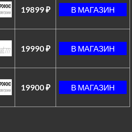
19899 ₽
19990 ₽
19900 ₽