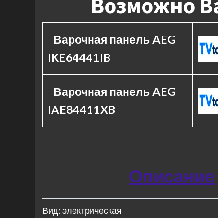
Возможно Ва
Варочная панель AEG
IKE64441IB
Варочная панель AEG
IAE84411XB
Описание
Вид: электрическая