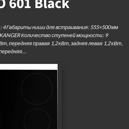
O 601 Black
: 4 Габариты ниши для встраивания: 555×500 мм
 KANGER Количество ступеней мощности: 9
т, передняя правая 1,2 кВт, задняя левая 1,2 кВт,
 передняя…