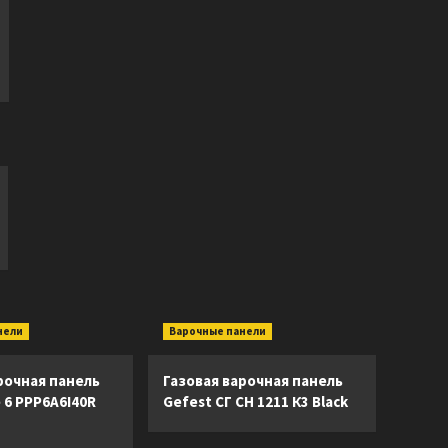
нели
Варочные панели
рочная панель
Газовая варочная панель
e 6 PPP6A6I40R
Gefest СГ СН 1211 К3 Black