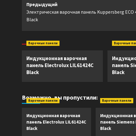
Навигация
Предыдущий
Электрическая варочная панель Kuppersberg ECO 
записи
Black
Варочные панели
Варочные па
Индукционная варочная
Индукцио
панель Electrolux LIL61424C
панель S
Black
Black
Возможно, вы пропустили:
Варочные панели
Варочные панели
Индукционная варочная
Индукционная в
панель Electrolux LIL61424C
панель Siemens
Black
Black