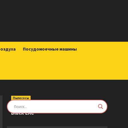
воздуха
Посудомоечные машины
Пылесосы
Робот-пылесос Roborock Saros Z70
Black EAC