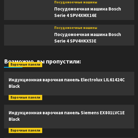
Посудомоечные машины
Посудомоечная машина Bosch
Serie 4 SPV4XMX16E
Посудомоечные машины
Посудомоечная машина Bosch
Serie 4 SPV4HKX53E
Возможно, вы пропустили:
Варочные панели
Индукционная варочная панель Electrolux LIL61424C
Black
Варочные панели
Индукционная варочная панель Siemens EX801LVC1E
Black
Варочные панели