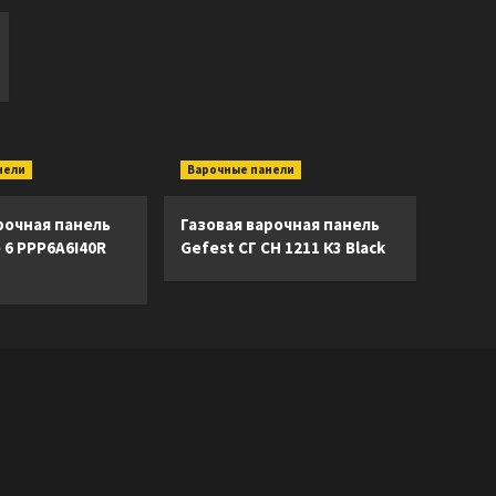
нели
Варочные панели
рочная панель
Газовая варочная панель
e 6 PPP6A6I40R
Gefest СГ СН 1211 К3 Black