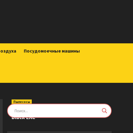
воздуха
Посудомоечные машины
Пылесосы
Робот-пылесос Roborock Saros Z70
Black EAC