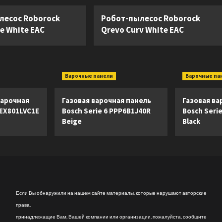
лесос Roborock
Робот-пылесос Roborock
e White EAC
Qrevo Curv White EAC
Варочные панели
Варочные па
арочная
Газовая варочная панель
Газовая ва
 EX801LVC1E
Bosch Serie 6 PPP6B1J40R
Bosch Seri
Beige
Black
Если Вы обнаружили на нашем сайте материалы, которые нарушают авторские
права,
принадлежащие Вам, Вашей компании или организации, пожалуйста, сообщите