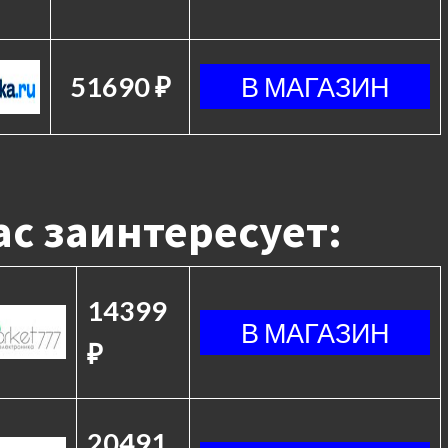
51690 ₽
с заинтересует:
14399
₽
20491