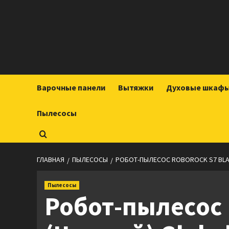
Перейти
к
содержимому
Варочные панели
Вытяжки
Духовые шкаф
Пылесосы
ГЛАВНАЯ
ПЫЛЕСОСЫ
РОБОТ-ПЫЛЕСОС ROBOROCK S7 BLAC
Пылесосы
Робот-пылесос 