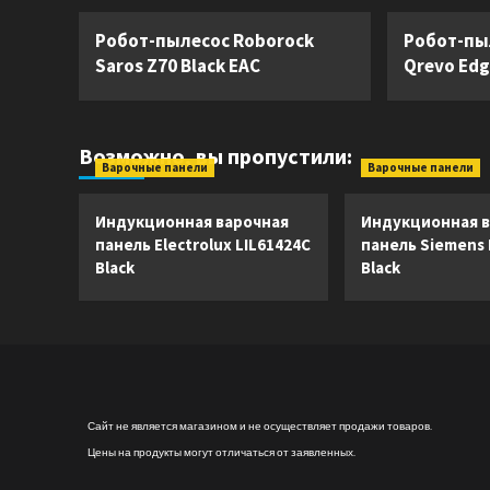
Робот-пылесос Roborock
Робот-пы
Saros Z70 Black EAC
Qrevo Edg
Возможно, вы пропустили:
Варочные панели
Варочные панели
Индукционная варочная
Индукционная в
панель Electrolux LIL61424C
панель Siemens
Black
Black
Сайт не является магазином и не осуществляет продажи товаров.
Цены на продукты могут отличаться от заявленных.