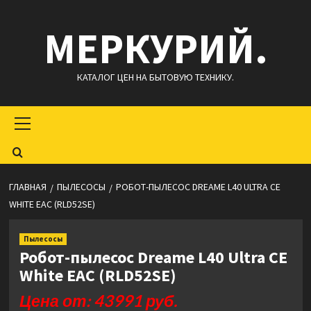
Перейти
МЕРКУРИЙ.
к
содержимому
КАТАЛОГ ЦЕН НА БЫТОВУЮ ТЕХНИКУ.
Основное
меню
ГЛАВНАЯ
ПЫЛЕСОСЫ
РОБОТ-ПЫЛЕСОС DREAME L40 ULTRA CE
WHITE EAC (RLD52SE)
Пылесосы
Робот-пылесос Dreame L40 Ultra CE
White EAC (RLD52SE)
Цена от: 43991 руб.