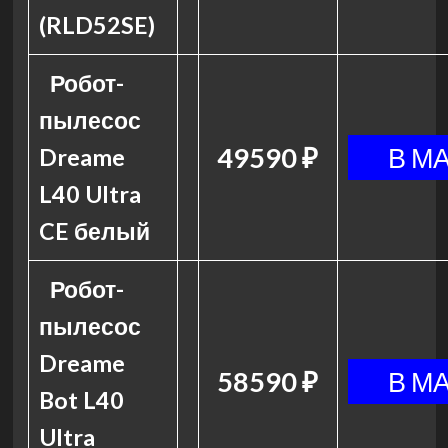
(RLD52SE)
Робот-
пылесос
49590 ₽
Dreame
L40 Ultra
CE белый
Робот-
пылесос
Dreame
58590 ₽
Bot L40
Ultra