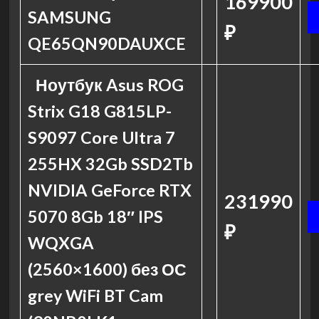
169900
SAMSUNG
₽
QE65QN90DAUXCE
Ноутбук Asus ROG
Strix G18 G815LP-
S9097 Core Ultra 7
255HX 32Gb SSD2Tb
NVIDIA GeForce RTX
231990
5070 8Gb 18″ IPS
₽
WQXGA
(2560×1600) без ОС
grey WiFi BT Cam