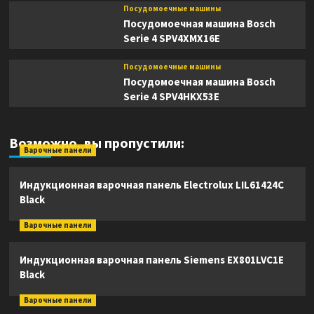
Посудомоечные машины
Посудомоечная машина Bosch
Serie 4 SPV4XMX16E
Посудомоечные машины
Посудомоечная машина Bosch
Serie 4 SPV4HKX53E
Возможно, вы пропустили:
Варочные панели
Индукционная варочная панель Electrolux LIL61424C
Black
Варочные панели
Индукционная варочная панель Siemens EX801LVC1E
Black
Варочные панели