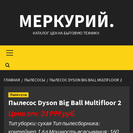
Перейти
МЕРКУРИЙ.
к
содержимому
КАТАЛОГ ЦЕН НА БЫТОВУЮ ТЕХНИКУ.
Основное
меню
ГЛАВНАЯ
ПЫЛЕСОСЫ
ПЫЛЕСОС DYSON BIG BALL MULTIFLOOR 2
Пылесосы
Пылесос Dyson Big Ball Multifloor 2
Цена от: 31999 руб.
Тип уборки: сухая Тип пылесборника:
контейнер 1.6 л Мощность всасывания: 160