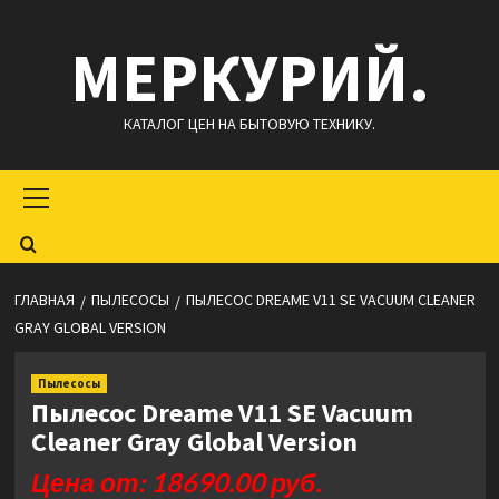
Перейти
МЕРКУРИЙ.
к
содержимому
КАТАЛОГ ЦЕН НА БЫТОВУЮ ТЕХНИКУ.
Основное
меню
ГЛАВНАЯ
ПЫЛЕСОСЫ
ПЫЛЕСОС DREAME V11 SE VACUUM CLEANER
GRAY GLOBAL VERSION
Пылесосы
Пылесос Dreame V11 SE Vacuum
Cleaner Gray Global Version
Цена от: 18690.00 руб.