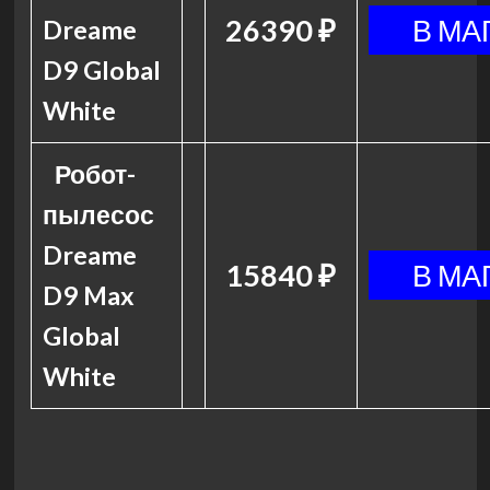
26390 ₽
Dreame
D9 Global
White
Робот-
пылесос
Dreame
15840 ₽
D9 Max
Global
White