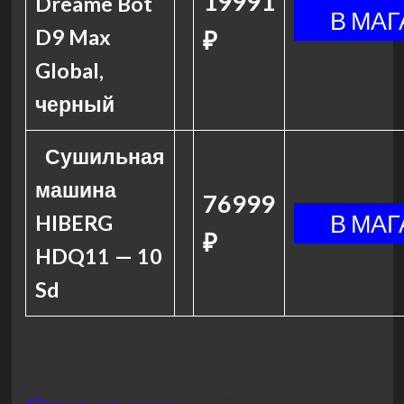
19991
Dreame Bot
D9 Max
₽
Global,
черный
Сушильная
машина
76999
HIBERG
₽
HDQ11 — 10
Sd