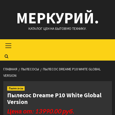
Перейти
МЕРКУРИЙ.
к
содержимому
КАТАЛОГ ЦЕН НА БЫТОВУЮ ТЕХНИКУ.
Основное
меню
ГЛАВНАЯ
ПЫЛЕСОСЫ
ПЫЛЕСОС DREAME P10 WHITE GLOBAL
VERSION
Пылесосы
Пылесос Dreame P10 White Global
Version
Цена от: 13990.00 руб.