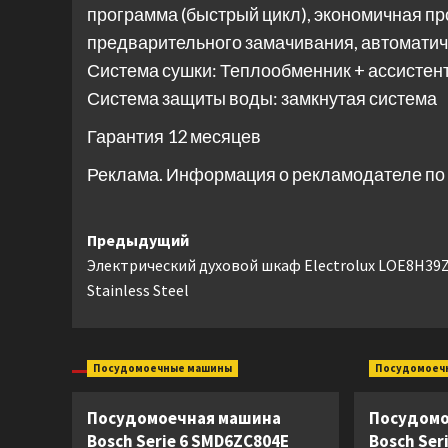
программа (быстрый цикл), экономичная п
предварительного замачивания, автомати
Система сушки: Теплообменник + ассистен
Система защиты воды: замкнутая система
Гарантия 12 месяцев
Реклама. Информация о рекламодателе по 
Навигация
Предыдущий
Электрический духовой шкаф Electrolux LOE8H39
записи
Stainless Steel
Посудомоечные машины
Посудомоеч
Посудомоечная машина
Посудомо
Bosch Serie 6 SMD6ZC804E
Bosch Ser