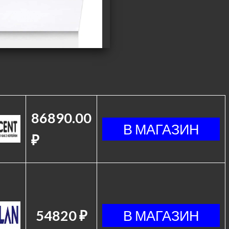
86890.00
₽
54820 ₽