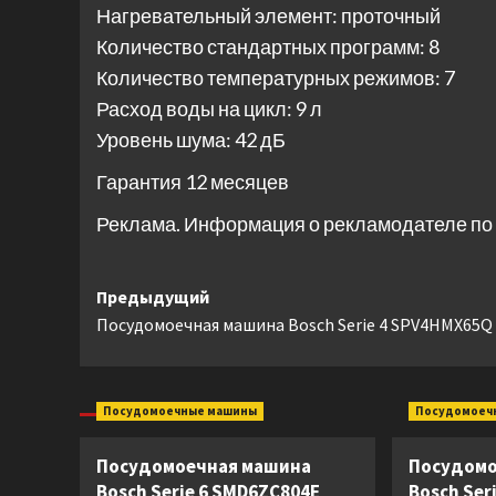
Нагревательный элемент: проточный
Количество стандартных программ: 8
Количество температурных режимов: 7
Расход воды на цикл: 9 л
Уровень шума: 42 дБ
Гарантия 12 месяцев
Реклама. Информация о рекламодателе по 
Навигация
Предыдущий
Посудомоечная машина Bosch Serie 4 SPV4HMX65Q
записи
Посудомоечные машины
Посудомоеч
Посудомоечная машина
Посудомо
Bosch Serie 6 SMD6ZC804E
Bosch Ser