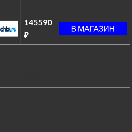
145590
₽
Отзывы (0)