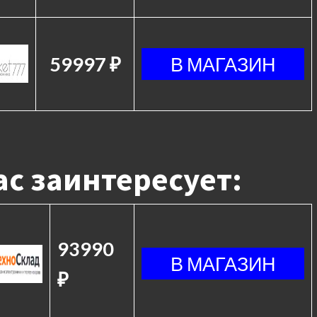
59997 ₽
с заинтересует:
93990
₽