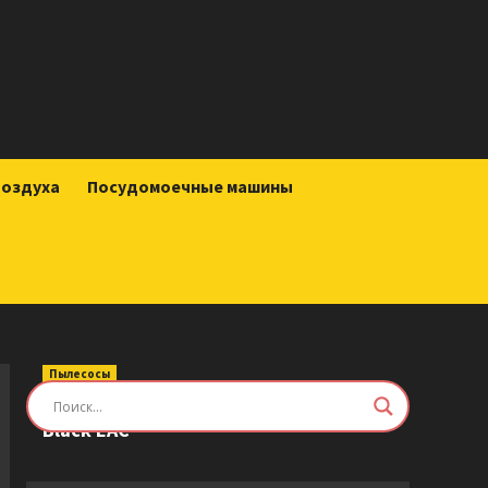
воздуха
Посудомоечные машины
Пылесосы
Робот-пылесос Roborock Saros Z70
Black EAC