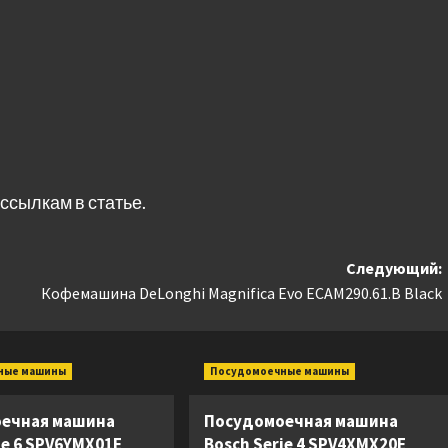
ссылкам в статье.
Следующий:
Кофемашина DeLonghi Magnifica Evo ECAM290.61.B Black
ные машины
Посудомоечные машины
ечная машина
Посудомоечная машина
ie 6 SPV6YMX01E
Bosch Serie 4 SPV4XMX20E