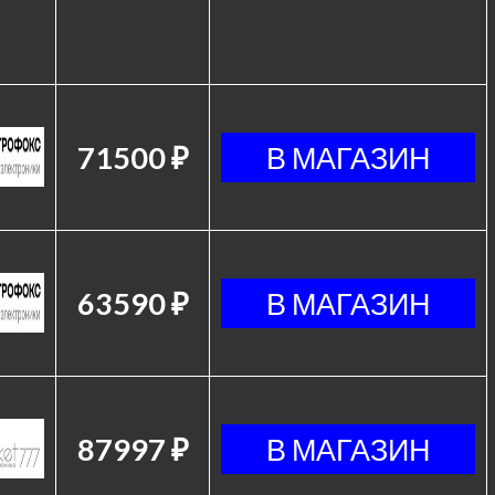
71500 ₽
63590 ₽
87997 ₽