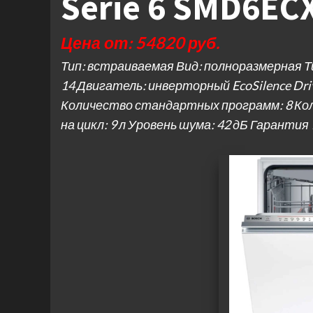
Serie 6 SMD6EC
Цена от: 54820 руб.
Тип: встраиваемая Вид: полноразмерная 
14 Двигатель: инверторный EcoSilence D
Количество стандартных программ: 8 Ко
на цикл: 9 л Уровень шума: 42 дБ Гарантия