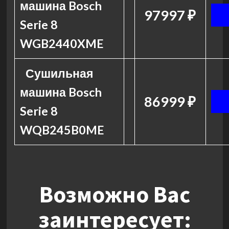
машина Bosch
97997 ₽
Serie 8
WGB2440XME
Сушильная
машина Bosch
86999 ₽
Serie 8
WQB245B0ME
Возможно Вас
заинтересует: