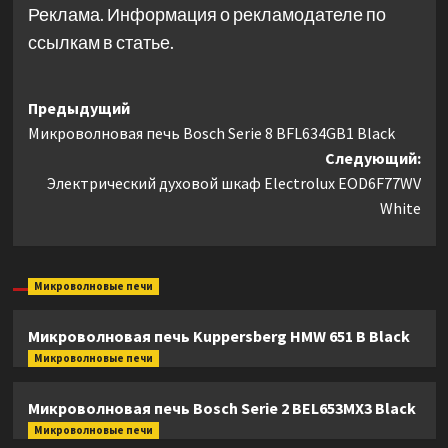
Реклама. Информация о рекламодателе по
ссылкам в статье.
Навигация
Предыдущий
Микроволновая печь Bosch Serie 8 BFL634GB1 Black
записи
Следующий:
Электрический духовой шкаф Electrolux EOD6F77WV
White
Микроволновые печи
Микроволновая печь Kuppersberg HMW 651 B Black
Микроволновые печи
Микроволновая печь Bosch Serie 2 BEL653MX3 Black
Микроволновые печи