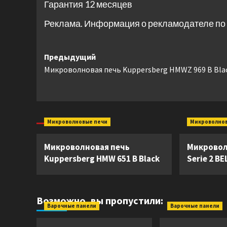
Гарантия 12 месяцев
Реклама. Информация о рекламодателе по 
Навигация
Предыдущий
Микроволновая печь Kuppersberg HMWZ 969 B Bla
записи
Микроволновые печи
Микроволно
Микроволновая печь
Микровол
Kuppersberg HMW 651 B Black
Serie 2 B
Возможно, вы пропустили:
Варочные панели
Варочные панели