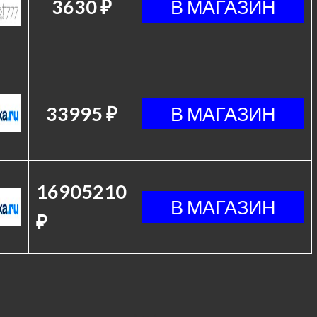
3630 ₽
33995 ₽
16905210
₽