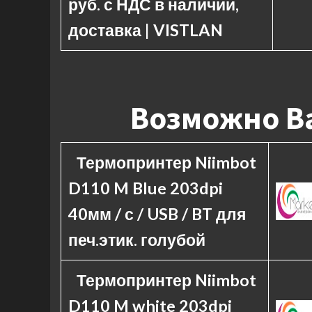
руб. с НДС в наличии,
доставка | VISTLAN
Возможно Ва
Термопринтер Niimbot
D110 M Blue 203dpi
40мм / с / USB / BT для
печ.этик. голубой
Термопринтер Niimbot
D110 M white 203dpi