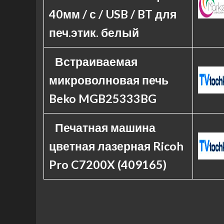
40мм / с / USB / BT для
печ.этик. белый
Встраиваемая
микроволновая печь
Beko MGB25333BG
Печатная машина
цветная лазерная Ricoh
Pro C7200X (409165)