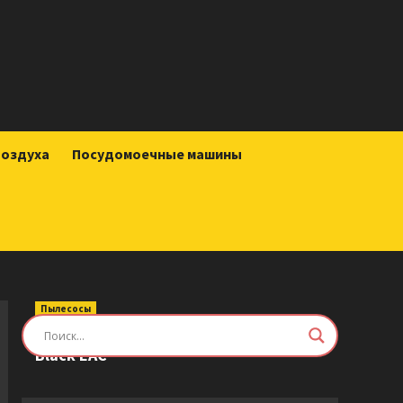
воздуха
Посудомоечные машины
Пылесосы
Робот-пылесос Roborock Saros Z70
Black EAC