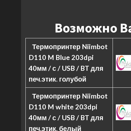
Возможно Ва
Термопринтер Niimbot
D110 M Blue 203dpi
40мм / с / USB / BT для
печ.этик. голубой
Термопринтер Niimbot
D110 M white 203dpi
40мм / с / USB / BT для
печ.этик. белый