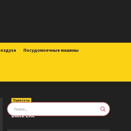
воздуха
Посудомоечные машины
Пылесосы
Робот-пылесос Roborock Saros Z70
Black EAC