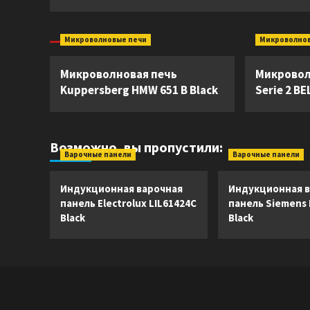
Микроволновые печи
Микроволно
Микроволновая печь
Микровол
Kuppersberg HMW 651 B Black
Serie 2 B
Возможно, вы пропустили:
Варочные панели
Варочные панели
Индукционная варочная
Индукционная в
панель Electrolux LIL61424C
панель Siemens
Black
Black