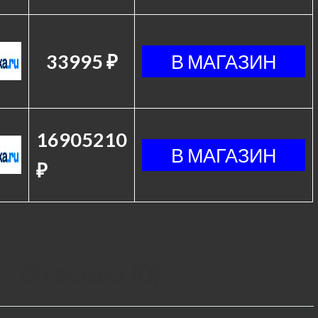
33995 ₽
16905210
₽
Отзывы (0)