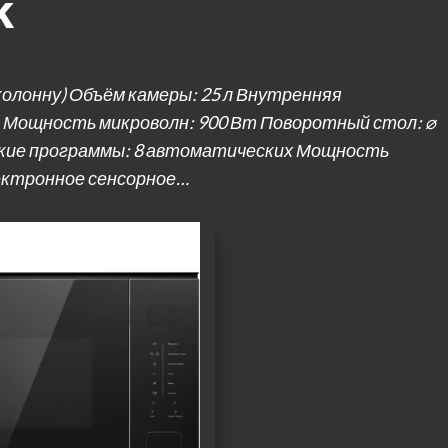
k
колонну) Объём камеры: 25 л Внутренняя
 Мощность микроволн: 900 Вт Поворотный стол: ⌀
ские программы: 8 автоматических Мощность
ектронное сенсорное…