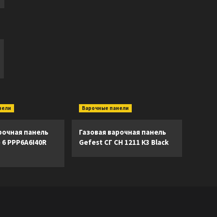
нели
Варочные панели
рочная панель
Газовая варочная панель
e 6 PPP6A6I40R
Gefest СГ СН 1211 К3 Black