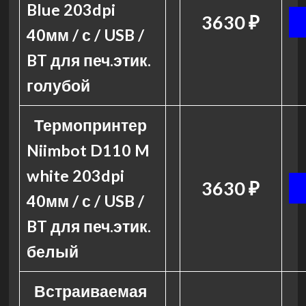
Blue 203dpi
3630 ₽
40мм / с / USB /
BT для печ.этик.
голубой
Термопринтер
Niimbot D110 M
white 203dpi
3630 ₽
40мм / с / USB /
BT для печ.этик.
белый
Встраиваемая