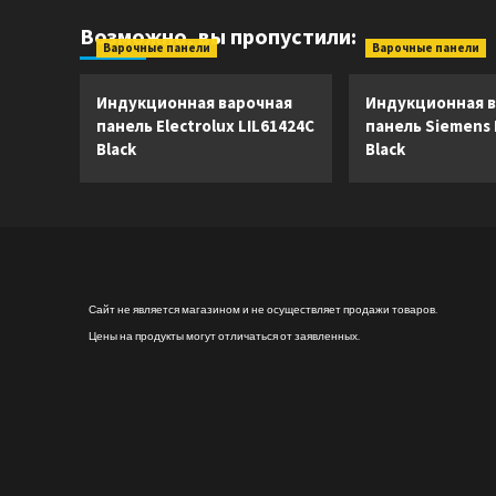
Возможно, вы пропустили:
Варочные панели
Варочные панели
Индукционная варочная
Индукционная в
панель Electrolux LIL61424C
панель Siemens
Black
Black
Сайт не является магазином и не осуществляет продажи товаров.
Цены на продукты могут отличаться от заявленных.