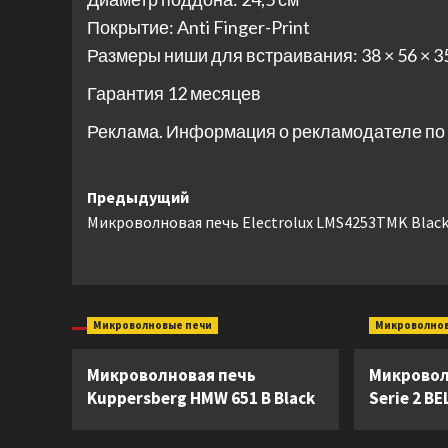
Покрытие: Anti Finger-Print
Размеры ниши для встраивания: 38 × 56 × 3
Гарантия 12 месяцев
Реклама. Информация о рекламодателе по 
Навигация
Предыдущий
Микроволновая печь Electrolux LMS4253TMK Blac
записи
Микроволновые печи
Микроволно
Микроволновая печь
Микровол
Kuppersberg HMW 651 B Black
Serie 2 B