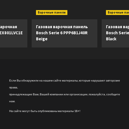
Варочные панели
Варочные па
арочная
Газовая варочная панель
Газовая ва
 EX801LVC1E
Bosch Serie 6 PPP6B1J40R
Bosch Seri
Beige
Black
Если Вы обнаружили на нашем сайте материалы, которые нарушают авторские
права,
принадлежащие Вам, Вашей компании или организации, пожалуйста, сообщите
нам.
На сайте могут быть опубликованы материалы 18+!