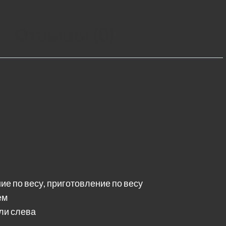
Отзывы (0)
е по весу, приготовление по весу
ем
тли слева