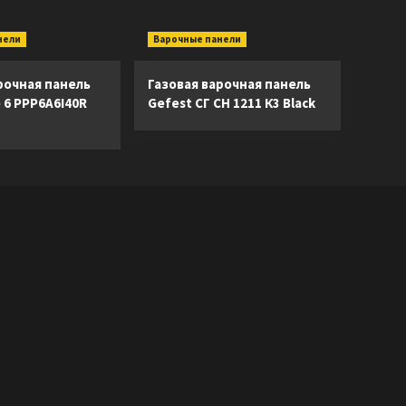
нели
Варочные панели
рочная панель
Газовая варочная панель
e 6 PPP6A6I40R
Gefest СГ СН 1211 К3 Black