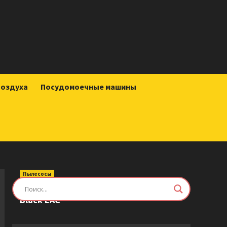
воздуха
Посудомоечные машины
Пылесосы
Робот-пылесос Roborock Saros Z70
Black EAC