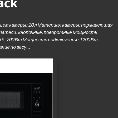
ack
бъем камеры: 20 л Материал камеры: нержавеющая
ючатели: кнопочные, поворотные Мощность
335–700 Вт Мощность подключения: 1200 Вт
ние по весу…