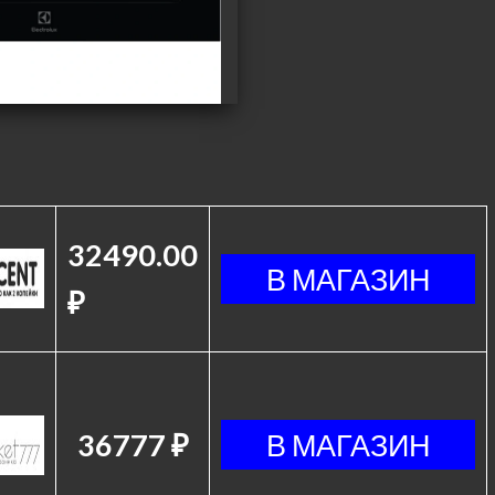
32490.00
₽
36777 ₽