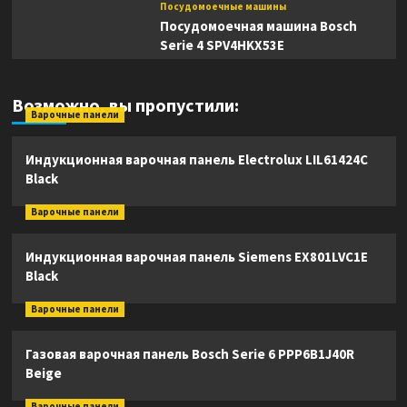
Посудомоечные машины
Посудомоечная машина Bosch
Serie 4 SPV4HKX53E
Возможно, вы пропустили:
Варочные панели
Индукционная варочная панель Electrolux LIL61424C
Black
Варочные панели
Индукционная варочная панель Siemens EX801LVC1E
Black
Варочные панели
Газовая варочная панель Bosch Serie 6 PPP6B1J40R
Beige
Варочные панели