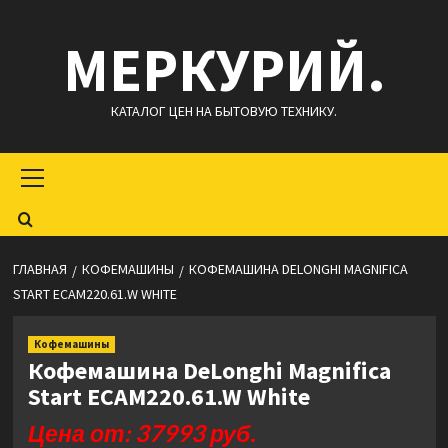
Перейти
МЕРКУРИЙ.
к
содержимому
КАТАЛОГ ЦЕН НА БЫТОВУЮ ТЕХНИКУ.
Основное
меню
ГЛАВНАЯ
КОФЕМАШИНЫ
КОФЕМАШИНА DELONGHI MAGNIFICA
START ECAM220.61.W WHITE
Кофемашины
Кофемашина DeLonghi Magnifica
Start ECAM220.61.W White
Цена от: 37993 руб.