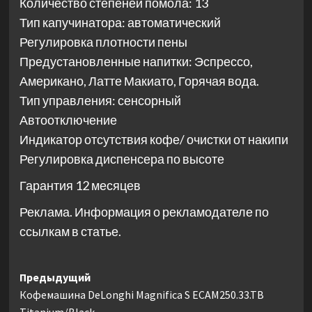
Количество степеней помола: 13
Тип капучинатора: автоматический
Регулировка плотности пены
Предустановленные напитки: Эспрессо,
Американо, Латте Макиато, Горячая вода.
Тип управления: сенсорный
Автоотключение
Индикатор отсутствия кофе/ очистки от накипи
Регулировка диспенсера по высоте
Гарантия 12 месяцев
Реклама. Информация о рекламодателе по
ссылкам в статье.
Навигация
Предыдущий
Кофемашина DeLonghi Magnifica S ECAM250.33.TB
записи