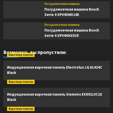
Посудомоечные машины
Посудомоечная машина Bosch
Serie 4 SPV4XMX16E
Посудомоечные машины
Посудомоечная машина Bosch
Serie 4 SPV4HKX53E
Возможно, вы пропустили:
Варочные панели
Индукционная варочная панель Electrolux LIL61424C
Black
Варочные панели
Индукционная варочная панель Siemens EX801LVC1E
Black
Варочные панели