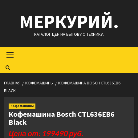
Перейти
МЕРКУРИЙ.
к
содержимому
КАТАЛОГ ЦЕН НА БЫТОВУЮ ТЕХНИКУ.
Основное
меню
ГЛАВНАЯ
КОФЕМАШИНЫ
КОФЕМАШИНА BOSCH CTL636EB6
BLACK
Кофемашины
Кофемашина Bosch CTL636EB6
Black
Цена от: 199490 руб.