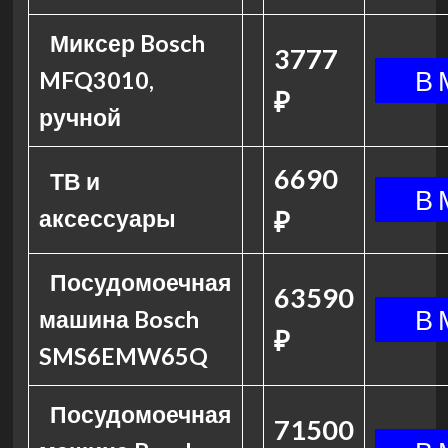
Миксер Bosch
3777
MFQ3010,
₽
ручной
6690
ТВ и
аксессуары
₽
Посудомоечная
63590
машина Bosch
₽
SMS6EMW65Q
Посудомоечная
71500