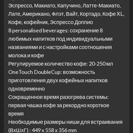
Эспрессо, Макиато, Капучино, Латте-Макиато,
Лате, Американо, Флэт, Вайт, Кортадо, Кофе XL,
Кофе, кофейник, Эспрессо Доппио
8 personalised beverages: сохранение 8
любимых напитков под индивидуальными
названиями и с настройками соотношения
молока и кофе
Регулируемое количество кофе: 20-250 мл
OneTouch DoubleCup: возможность
приготовления двух кофейных напитков
одновременно
Сокращенное время разогрева системы:
первая чашка кофе за рекордно короткое
время
Необходимые размеры ниши для встраивания
(ВхШхГ) : 449 x 558 x 356 mm